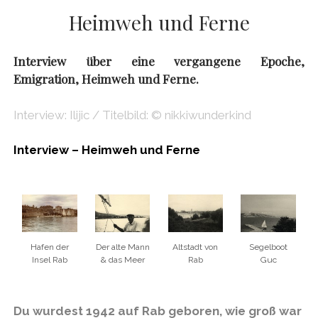
Heimweh und Ferne
Interview über eine vergangene Epoche,
Emigration, Heimweh und Ferne.
Interview: Ilijic / Titelbild: © nikkiwunderkind
Interview – Heimweh und Ferne
Hafen der
Der alte Mann
Altstadt von
Segelboot
Insel Rab
& das Meer
Rab
Guc
Du wurdest 1942 auf Rab geboren, wie groß war