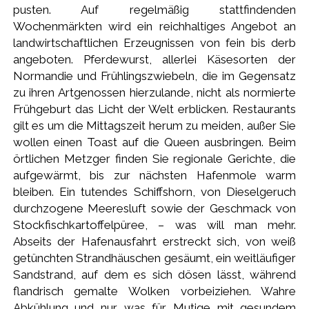
pusten. Auf regelmäßig stattfindenden
Wochenmärkten wird ein reichhaltiges Angebot an
landwirtschaftlichen Erzeugnissen von fein bis derb
angeboten. Pferdewurst, allerlei Käsesorten der
Normandie und Frühlingszwiebeln, die im Gegensatz
zu ihren Artgenossen hierzulande, nicht als normierte
Frühgeburt das Licht der Welt erblicken. Restaurants
gilt es um die Mittagszeit herum zu meiden, außer Sie
wollen einen Toast auf die Queen ausbringen. Beim
örtlichen Metzger finden Sie regionale Gerichte, die
aufgewärmt, bis zur nächsten Hafenmole warm
bleiben. Ein tutendes Schiffshorn, von Dieselgeruch
durchzogene Meeresluft sowie der Geschmack von
Stockfischkartoffelpüree, – was will man mehr.
Abseits der Hafenausfahrt erstreckt sich, von weiß
getünchten Strandhäuschen gesäumt, ein weitläufiger
Sandstrand, auf dem es sich dösen lässt, während
flandrisch gemalte Wolken vorbeiziehen. Wahre
Abkühlung und nur was für Mutige mit gesundem